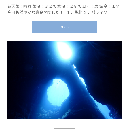
お天気：晴れ 気温：３２℃ 水温：２８℃ 風向：東 波高：１ｍ
今日も穏やかな慶良間でした！ １，黒北 ２，パライソ ……
BLOG