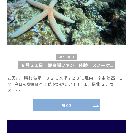
2025.08.21
８月２１日 慶良間ファン 体験 スノーケ...
お天気：晴れ 気温：３２℃ 水温；２８℃ 風向：南東 波高：１
ｍ 今日も慶良間へ！穏やか嬉しい！！ １，黒北 ２，カ
メ……
BLOG