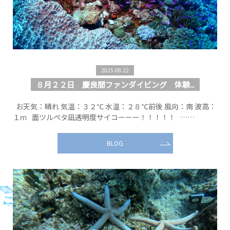
2025.08.22
８月２２日 慶良間ファンダイビング 体験...
お天気：晴れ 気温：３２℃ 水温：２８℃前後 風向：南 波高：
１ｍ 面ツルペタ凪透明度サイコーーー！！！！！ ……
BLOG