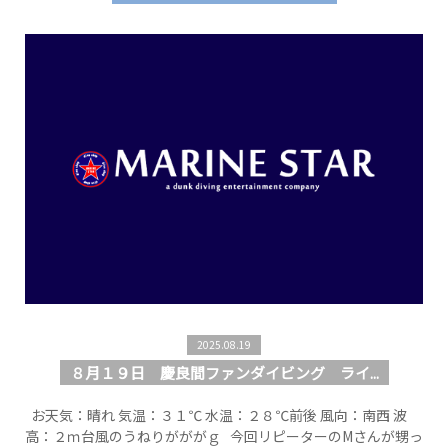
2025.08.19
８月１９日 慶良間ファンダイビング ライ...
お天気：晴れ 気温：３１℃ 水温：２８℃前後 風向：南西 波
高：２ｍ台風のうねりがががｇ 今回リピーターのMさんが甥っ