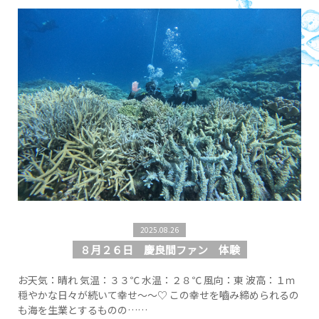
2025.08.26
８月２６日 慶良間ファン 体験
お天気：晴れ 気温：３３℃ 水温：２８℃ 風向：東 波高：１ｍ
穏やかな日々が続いて幸せ～～♡ この幸せを嚙み締められるの
も海を生業とするものの……