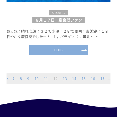
2025.08.17
８月１７日 慶良間ファン
お天気：晴れ 気温：３２℃ 水温：２８℃ 風向：東 波高：１ｍ
穏やかな慶良間でしたー！ １，パライソ ２，黒北 ……
BLOG
7
8
9
10
11
12
13
14
15
16
17