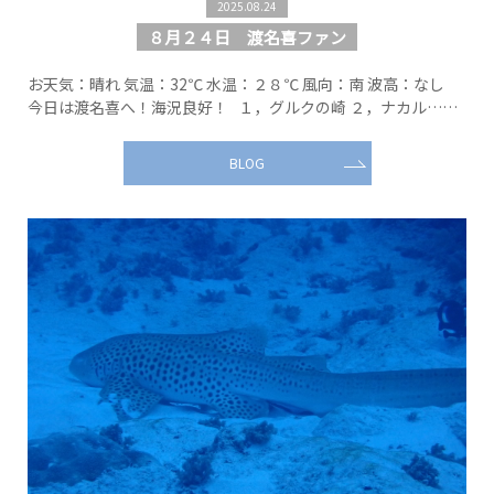
2025.08.24
８月２４日 渡名喜ファン
お天気：晴れ 気温：32℃ 水温：２８℃ 風向：南 波高：なし
今日は渡名喜へ！海況良好！ １，グルクの崎 ２，ナカル……
BLOG