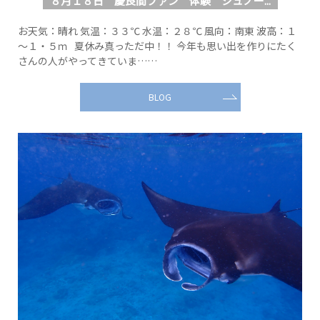
８月１８日 慶良間ファン 体験 シュノー...
お天気：晴れ 気温：３３℃ 水温：２８℃ 風向：南東 波高：１
～１・５ｍ 夏休み真っただ中！！ 今年も思い出を作りにたく
さんの人がやってきていま……
BLOG