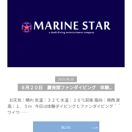
2025.08.20
８月２０日 慶良間ファンダイビング 体験...
お天気：晴れ 気温：３２℃ 水温：２８℃前後 風向：南西 波
高：１．５ｍ 今日は体験ダイビングとファンダイビング＾＾
ワイワ……
BLOG