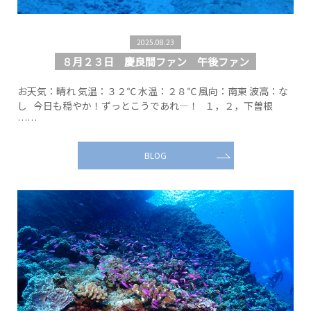
2025.08.23
８月２３日 慶良間ファン 午後ファン
お天気：晴れ 気温：３２℃ 水温：２８℃ 風向：南東 波高：な
し 今日も穏やか！ずっとこうであれ―！ １，２，下曽根
……
BLOG