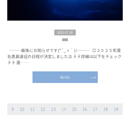
2025.07.28
———最後にお知らせです(*´_ゝ｀)ﾉ——— ◎２０２５年渡
名喜島遠征の日程が決定しました⛱ ☟☟詳細は以下をチェック
☟☟ 渡……
BLOG
9
10
11
12
13
14
15
16
17
18
19