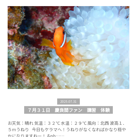
2025.07.31
７月３１日 慶良間ファン 講習 体験
お天気：晴れ 気温：３２℃ 水温：２９℃ 風向：北西 波高１．
５ｍうねり 今日もケラマへ！うねりがなくなればかなり穏や
かになりますねー！ &nb……