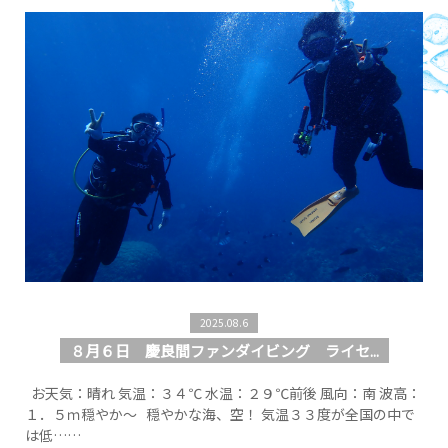
2025.08.6
８月６日 慶良間ファンダイビング ライセ...
お天気：晴れ 気温：３４℃ 水温：２９℃前後 風向：南 波高：
１．５ｍ穏やか～ 穏やかな海、空！ 気温３３度が全国の中で
は低……