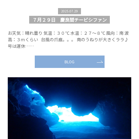
2025.07.29
７月２９日 慶良間チービシファン
お天気：晴れ曇り 気温：３０℃ 水温：２７～８℃ 風向：南 波
高：３ｍくらい 台風の爪痕。。。 南のうねりが大きくララ♪
号は運休……
BLOG