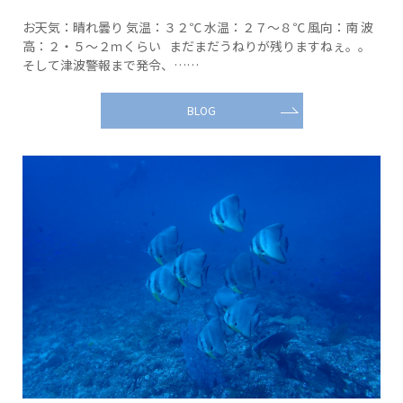
お天気：晴れ曇り 気温：３２℃ 水温：２７～８℃ 風向：南 波
高：２・５～２ｍくらい まだまだうねりが残りますねぇ。。
そして津波警報まで発令、……
BLOG