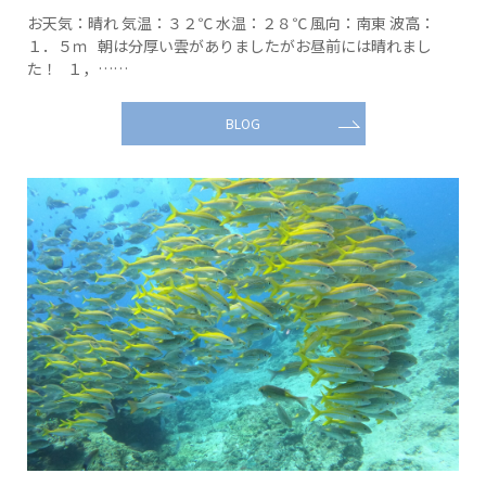
お天気：晴れ 気温：３２℃ 水温：２８℃ 風向：南東 波高：
１．５ｍ 朝は分厚い雲がありましたがお昼前には晴れまし
た！ １，……
BLOG