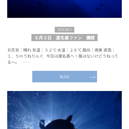
2025.08.3
８月３日 渡名喜ファン 講習
お天気：晴れ 気温：３２℃ 水温：２８℃ 風向：南東 波高：
１．５ｍうねりんぐ 今日は渡名喜へ！風はないけどうねって
る～。 ……
BLOG