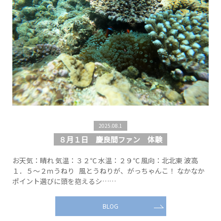
2025.08.1
８月１日 慶良間ファン 体験
お天気：晴れ 気温：３２℃ 水温：２９℃ 風向：北北東 波高
１．５～２ｍうねり 風とうねりが、がっちゃんこ！ なかなか
ポイント選びに頭を抱えるシ……
BLOG