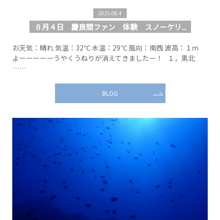
2025.08.4
８月４日 慶良間ファン 体験 スノーケリ...
お天気：晴れ 気温：32℃ 水温：29℃ 風向：南西 波高：１ｍ
よーーーーーうやくうねりが消えてきましたー！ １，黒北
……
BLOG