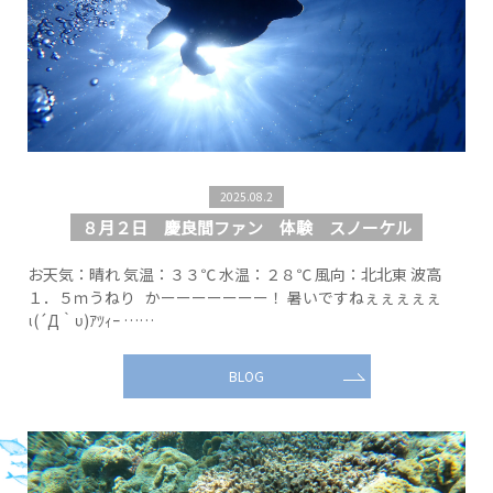
2025.08.2
８月２日 慶良間ファン 体験 スノーケル
お天気：晴れ 気温：３３℃ 水温：２８℃ 風向：北北東 波高
１．５ｍうねり かーーーーーーー！ 暑いですねぇぇぇぇぇ
ι(´Д｀υ)ｱﾂｨｰ ……
BLOG