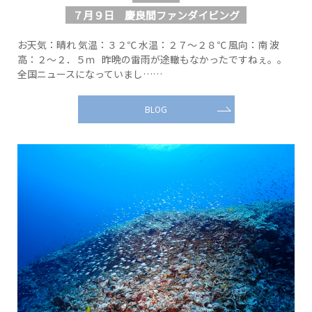
７月９日 慶良間ファンダイビング
お天気：晴れ 気温：３２℃ 水温：２７～２８℃ 風向：南 波
高：２～２．５ｍ 昨晩の雷雨が途轍もなかったですねぇ。。
全国ニュースになっていまし……
BLOG