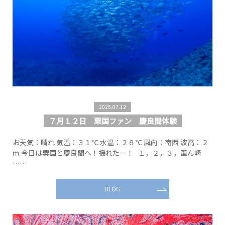
2025.07.12
７月１２日 粟国ファン 慶良間体験
お天気：晴れ 気温：３１℃ 水温：２８℃ 風向：南西 波高：２
ｍ 今日は粟国と慶良間へ！揺れたー！ １，２，３，筆ん崎
……
BLOG