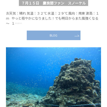
７月１５日 慶良間ファン スノーケル
お天気：晴れ 気温：３２℃ 水温：２９℃ 風向：南東 波高：１
ｍ やっと穏やかになりました！でも明日からまた風強くなる
～ １……
BLOG