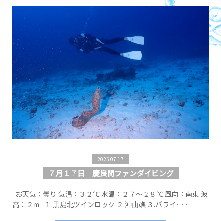
2025.07.17
７月１７日 慶良間ファンダイビング
お天気：曇り 気温：３２℃ 水温：２７～２８℃ 風向：南東 波
高：２ｍ １.黒島北ツインロック ２.沖山礁 ３.パライ……