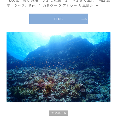
お天気：曇り 気温：３２℃ 水温：２７～２８℃ 風向：南西 波
高：２～２．５ｍ １.カミグー ２.アカヤー ３.黒島北……
BLOG
2025.07.16