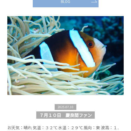
BLOG
2025.07.10
７月１０日 慶良間ファン
お天気：晴れ 気温：３２℃ 水温：２９℃ 風向：東 波高：１．