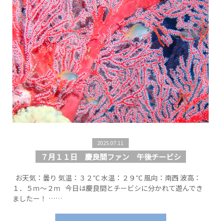
2025.07.11
７月１１日 慶良間ファン 午後チービシ
お天気：曇り 気温：３２℃ 水温：２９℃ 風向：南西 波高：
１．５ｍ～２ｍ 今日は慶良間とチービシに分かれて遊んでき
ましたー！ ……