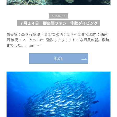
2025.07.14
７月１４日 慶良間ファン 体験ダイビング
お天気：曇り雨 気温：３２℃ 水温：２７～２８℃ 風向：西南
西 波高：２．５～３ｍ 強烈ぅぅぅぅぅ！！ な西風の朝。激時
化でした。。 &n……
BLOG