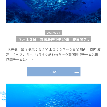
2025.07.13
７月１３日 粟国島遠征第24弾 慶良間フ...
お天気：曇り 気温：３２℃ 水温：２７～２８℃ 風向：南西 波
高：２～２．５ｍ もうすぐ終わっちゃう粟国遠征チームと慶
良間チームに……
BLOG