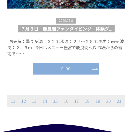
2025.07.8
７月８日 慶良間ファンダイビング 体験ダ...
お天気：曇り 気温：３２℃ 水温：２７～２８℃ 風向：南東 波
高：２．５ｍ 今日はメニュー豊富で慶良間へ♬ 昨晩からの雷
雨で……
BLOG
11
12
13
14
15
16
17
18
19
20
21