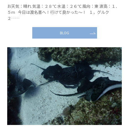
お天気：晴れ 気温：２８℃ 水温：２６℃ 風向：東 波高：１．
５ｍ 今日は渡名喜へ！行けて良かった～！ １，グルク
２……
BLOG