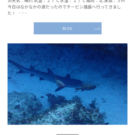
お天気：晴れ 気温：２７℃ 水温：２７℃ 風向：北 波高：３ｍ
今日はなかなかの波だったのでチービシ諸島へ行ってきまし
た！ ……
BLOG