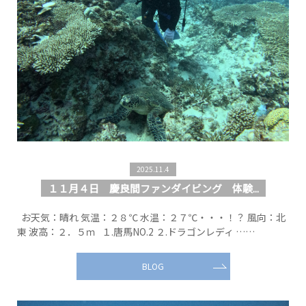
2025.11.4
１１月４日 慶良間ファンダイビング 体験...
お天気：晴れ 気温：２８℃ 水温：２７℃・・・！？ 風向：北
東 波高：２．５ｍ １.唐馬NO.2 ２.ドラゴンレディ ……
BLOG