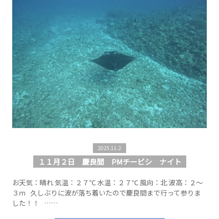
2025.11.2
１１月２日 慶良間 PMチービシ ナイト
お天気：晴れ 気温：２７℃ 水温：２７℃ 風向：北 波高：２～
３ｍ 久しぶりに波が落ち着いたので慶良間まで行って参りま
した！！ ……