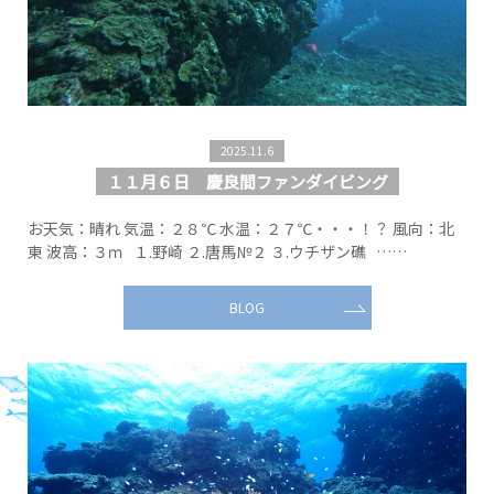
2025.11.6
１１月６日 慶良間ファンダイビング
お天気：晴れ 気温：２８℃ 水温：２７℃・・・！？ 風向：北
東 波高：３ｍ １.野崎 ２.唐馬№２ ３.ウチザン礁 ……
BLOG