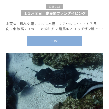
2025.11.8
１１月８日 慶良間ファンダイビング
お天気：晴れ 気温：２８℃ 水温：２７～６℃・・・！？ 風
向：東 波高：３ｍ １.カメキチ ２.唐馬№２ ３.ウチザン礁 ……
BLOG