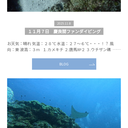
2025.11.8
１１月７日 慶良間ファンダイビング
お天気：晴れ 気温：２８℃ 水温：２７～６℃・・・！？ 風
向：東 波高：３ｍ １.カメキチ ２.唐馬№２ ３.ウチザン礁 ……
BLOG