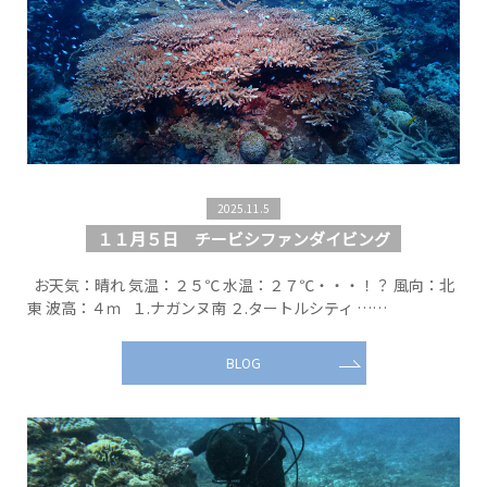
2025.11.5
１１月５日 チービシファンダイビング
お天気：晴れ 気温：２５℃ 水温：２７℃・・・！？ 風向：北
東 波高：４ｍ １.ナガンヌ南 ２.タートルシティ ……
BLOG