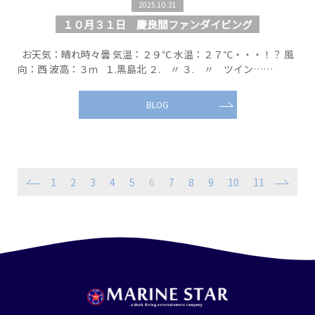
2025.10.31
１０月３１日 慶良間ファンダイビング
お天気：晴れ時々曇 気温：２９℃ 水温：２７℃・・・！？ 風
向：西 波高：３ｍ １.黒島北 ２. 〃 ３. 〃 ツイン……
BLOG
1
2
3
4
5
6
7
8
9
10
11