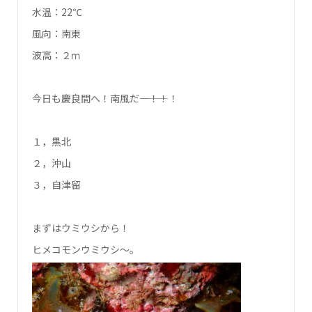
水温：22℃
風向：南東
波高：２ｍ
今日も慶良間へ！南風だ――――！！！
１，黒北
２，沖山
３，自津留
まずはウミウシから！
ヒメコモンウミウシ～。