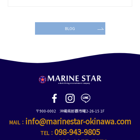
BLOG
〒900-0002 沖縄県那覇市曙2-26-15 1F
info@marinestar-okinawa.com
MAIL：
098-943-9805
TEL：