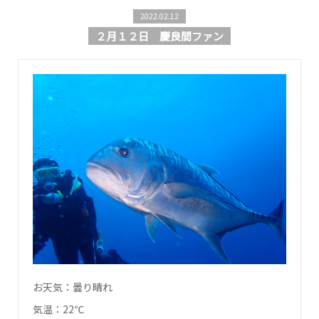
2022.02.12
２月１２日 慶良間ファン
お天気：曇り晴れ
気温：22℃