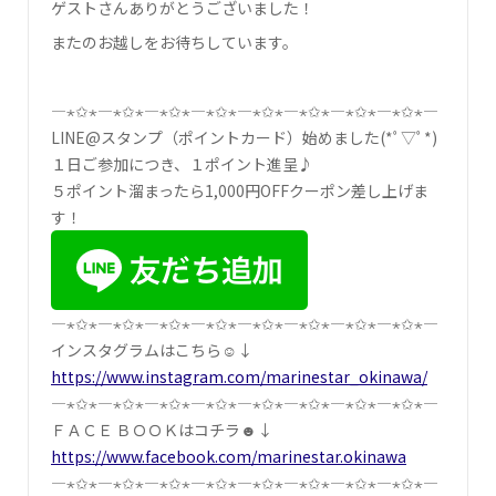
ゲストさんありがとうございました！
またのお越しをお待ちしています。
―⋆✩⋆―⋆✩⋆―⋆✩⋆―⋆✩⋆―⋆✩⋆―⋆✩⋆―⋆✩⋆―⋆✩⋆―
LINE@スタンプ（ポイントカード）始めました(*ﾟ▽ﾟ*)
１日ご参加につき、１ポイント進呈♪
５ポイント溜まったら1,000円OFFクーポン差し上げま
す！
―⋆✩⋆―⋆✩⋆―⋆✩⋆―⋆✩⋆―⋆✩⋆―⋆✩⋆―⋆✩⋆―⋆✩⋆―
インスタグラムはこちら☺↓
https://www.instagram.com/marinestar_okinawa/
―⋆✩⋆―⋆✩⋆―⋆✩⋆―⋆✩⋆―⋆✩⋆―⋆✩⋆―⋆✩⋆―⋆✩⋆―
ＦＡＣＥ ＢＯＯＫはコチラ☻↓
https://www.facebook.com/marinestar.okinawa
―⋆✩⋆―⋆✩⋆―⋆✩⋆―⋆✩⋆―⋆✩⋆―⋆✩⋆―⋆✩⋆―⋆✩⋆―