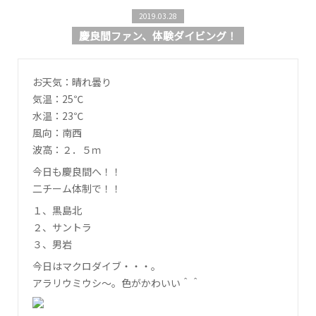
2019.03.28
慶良間ファン、体験ダイビング！
お天気：晴れ曇り
気温：25℃
水温：23℃
風向：南西
波高：２．５ｍ
今日も慶良間へ！！
二チーム体制で！！
１、黒島北
２、サントラ
３、男岩
今日はマクロダイブ・・・。
アラリウミウシ～。色がかわいい＾＾