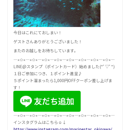
今日はこれにておしまい！
ゲストさんありがとうございました！
またのお越しをお待ちしています。
―⋆✩⋆―⋆✩⋆―⋆✩⋆―⋆✩⋆―⋆✩⋆―⋆✩⋆―⋆✩⋆―⋆✩⋆―
LINE@スタンプ（ポイントカード）始めました(*ﾟ▽ﾟ*)
１日ご参加につき、１ポイント進呈♪
５ポイント溜まったら1,000円OFFクーポン差し上げま
す！
―⋆✩⋆―⋆✩⋆―⋆✩⋆―⋆✩⋆―⋆✩⋆―⋆✩⋆―⋆✩⋆―⋆✩⋆―
インスタグラムはこちら☺↓
https://www.instagram.com/marinestar_okinawa/