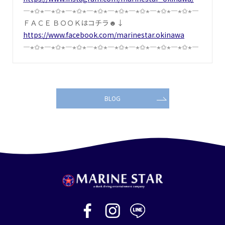
―⋆✩⋆―⋆✩⋆―⋆✩⋆―⋆✩⋆―⋆✩⋆―⋆✩⋆―⋆✩⋆―⋆✩⋆―
ＦＡＣＥ ＢＯＯＫはコチラ☻↓
https://www.facebook.com/marinestar.okinawa
―⋆✩⋆―⋆✩⋆―⋆✩⋆―⋆✩⋆―⋆✩⋆―⋆✩⋆―⋆✩⋆―⋆✩⋆―
BLOG