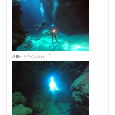
洞窟～！イイカンジ＾＾