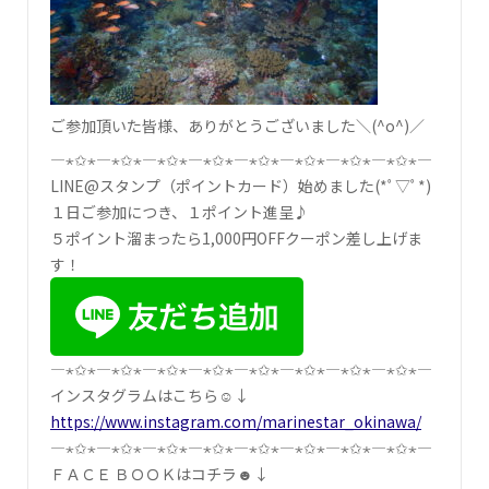
ご参加頂いた皆様、ありがとうございました＼(^o^)／
―⋆✩⋆―⋆✩⋆―⋆✩⋆―⋆✩⋆―⋆✩⋆―⋆✩⋆―⋆✩⋆―⋆✩⋆―
LINE@スタンプ（ポイントカード）始めました(*ﾟ▽ﾟ*)
１日ご参加につき、１ポイント進呈♪
５ポイント溜まったら1,000円OFFクーポン差し上げま
す！
―⋆✩⋆―⋆✩⋆―⋆✩⋆―⋆✩⋆―⋆✩⋆―⋆✩⋆―⋆✩⋆―⋆✩⋆―
インスタグラムはこちら☺↓
https://www.instagram.com/marinestar_okinawa/
―⋆✩⋆―⋆✩⋆―⋆✩⋆―⋆✩⋆―⋆✩⋆―⋆✩⋆―⋆✩⋆―⋆✩⋆―
ＦＡＣＥ ＢＯＯＫはコチラ☻↓