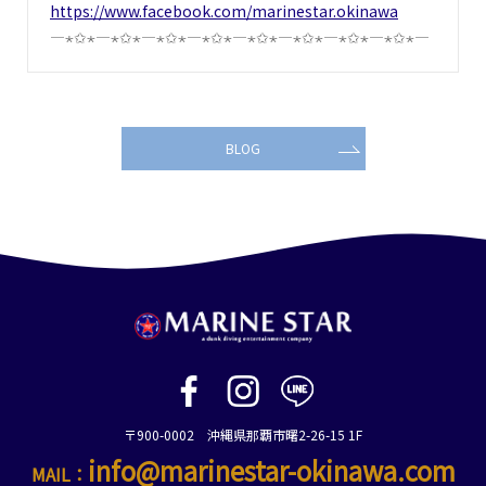
https://www.facebook.com/marinestar.okinawa
―⋆✩⋆―⋆✩⋆―⋆✩⋆―⋆✩⋆―⋆✩⋆―⋆✩⋆―⋆✩⋆―⋆✩⋆―
BLOG
〒900-0002 沖縄県那覇市曙2-26-15 1F
info@marinestar-okinawa.com
MAIL：