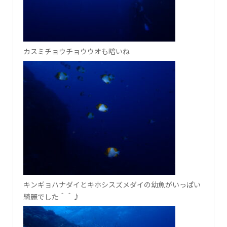
カスミチョウチョウウオも暗いね
キンギョハナダイとキホシスズメダイの幼魚がいっぱい
綺麗でした＾＾♪