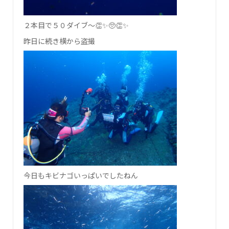
２本目で５０ダイブ～👏✨🥺👏✨
昨日に続き横から盗撮
今日もキビナゴいっぱいでしたねん