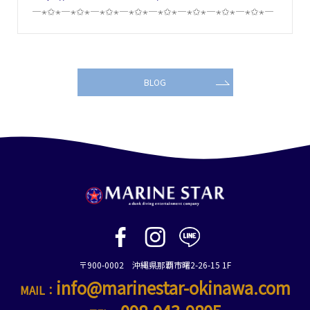
―⋆✩⋆―⋆✩⋆―⋆✩⋆―⋆✩⋆―⋆✩⋆―⋆✩⋆―⋆✩⋆―⋆✩⋆―
BLOG
〒900-0002 沖縄県那覇市曙2-26-15 1F
info@marinestar-okinawa.com
MAIL：