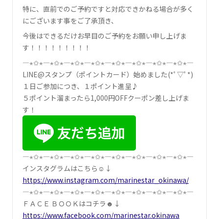
特に、直前でのご予約ですと対応できかねる場合が多く
にございます事をご了承頂き、
今後はできるだけお早目のご予約をお願い申し上げま
す！！！！！！！！！
―⋆✩⋆―⋆✩⋆―⋆✩⋆―⋆✩⋆―⋆✩⋆―⋆✩⋆―⋆✩⋆―⋆✩⋆―
LINE@スタンプ（ポイントカード）始めました(*ﾟ▽ﾟ*)
１日ご参加につき、１ポイント進呈♪
５ポイント溜まったら1,000円OFFクーポン差し上げま
す！
―⋆✩⋆―⋆✩⋆―⋆✩⋆―⋆✩⋆―⋆✩⋆―⋆✩⋆―⋆✩⋆―⋆✩⋆―
インスタグラムはこちら☺↓
https://www.instagram.com/marinestar_okinawa/
―⋆✩⋆―⋆✩⋆―⋆✩⋆―⋆✩⋆―⋆✩⋆―⋆✩⋆―⋆✩⋆―⋆✩⋆―
ＦＡＣＥ ＢＯＯＫはコチラ☻↓
https://www.facebook.com/marinestar.okinawa