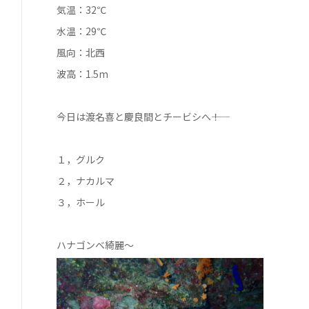
気温：32℃
水温：29℃
風向：北西
波高：1.5m
今日は渡名喜と慶良間とチービシへ――！
１，グルク
２，ナカルマ
３，ホール
ハナゴンベ綺麗～