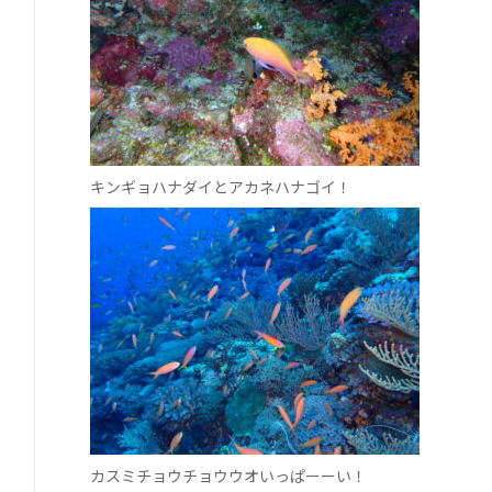
キンギョハナダイとアカネハナゴイ！
カスミチョウチョウウオいっぱーーい！