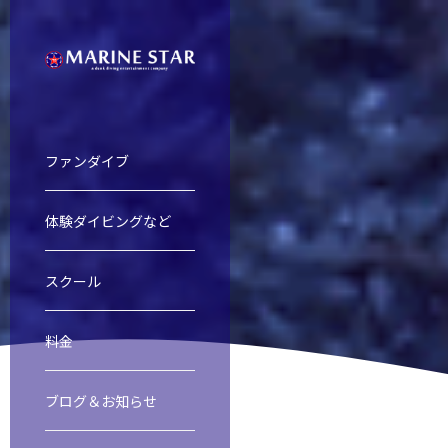
ファンダイブ
体験ダイビングなど
慶良間諸島ファンダイビング
慶良間諸島体験ダイビング＆スノー
オープンウォーター・ダイバー・コ
ファンダイブ
スクール
料金
渡名喜島遠征
レスキューダイバーコース
スクール
ブログ＆お知らせ