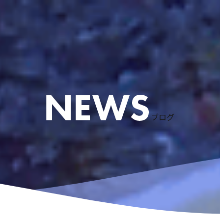
ブログ
ケリング
ース
粟国島遠征
慶良間諸島スノーケリング
アドバンスドオープンウォーターコース
体験ダイビングなど
リクエストコース
EFRコース
器材レンタル