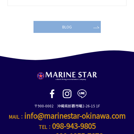
BLOG
〒900-0002 沖縄県那覇市曙2-26-15 1F
info@marinestar-okinawa.com
MAIL：
098-943-9805
TEL：