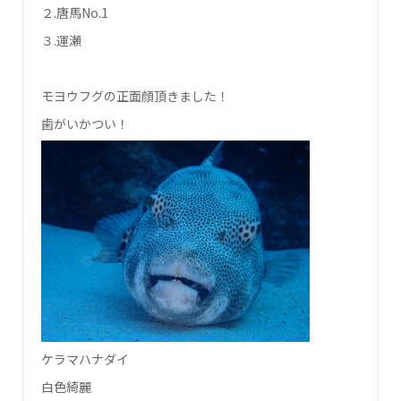
２.唐馬No.1
３.運瀬
モヨウフグの正面顔頂きました！
歯がいかつい！
ケラマハナダイ
白色綺麗