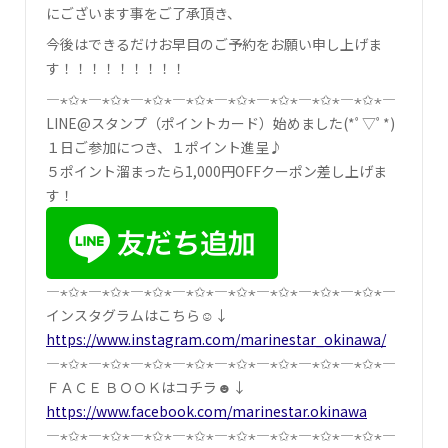
にございます事をご了承頂き、
今後はできるだけお早目のご予約をお願い申し上げま
す！！！！！！！！！
―⋆✩⋆―⋆✩⋆―⋆✩⋆―⋆✩⋆―⋆✩⋆―⋆✩⋆―⋆✩⋆―⋆✩⋆―
LINE@スタンプ（ポイントカード）始めました(*ﾟ▽ﾟ*)
１日ご参加につき、１ポイント進呈♪
５ポイント溜まったら1,000円OFFクーポン差し上げま
す！
―⋆✩⋆―⋆✩⋆―⋆✩⋆―⋆✩⋆―⋆✩⋆―⋆✩⋆―⋆✩⋆―⋆✩⋆―
インスタグラムはこちら☺↓
https://www.instagram.com/marinestar_okinawa/
―⋆✩⋆―⋆✩⋆―⋆✩⋆―⋆✩⋆―⋆✩⋆―⋆✩⋆―⋆✩⋆―⋆✩⋆―
ＦＡＣＥ ＢＯＯＫはコチラ☻↓
https://www.facebook.com/marinestar.okinawa
―⋆✩⋆―⋆✩⋆―⋆✩⋆―⋆✩⋆―⋆✩⋆―⋆✩⋆―⋆✩⋆―⋆✩⋆―