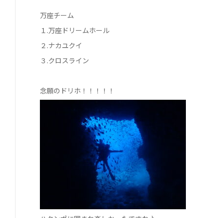
万座チーム
１.万座ドリームホール
２.ナカユクイ
３.クロスライン
念願のドリホ！！！！！