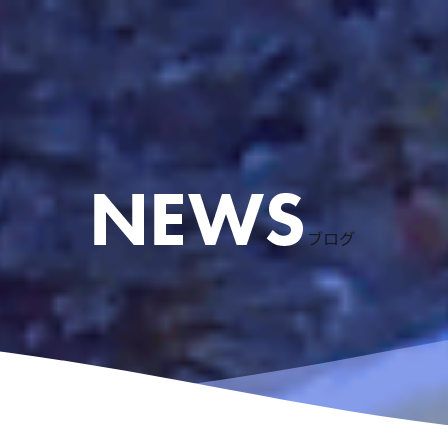
ブログ
ケリング
ース
粟国島遠征
慶良間諸島スノーケリング
アドバンスドオープンウォーターコース
体験ダイビングなど
リクエストコース
EFRコース
器材レンタル