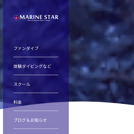
ファンダイブ
体験ダイビングなど
慶良間諸島ファンダイビング
慶良間諸島体験ダイビング＆スノー
オープンウォーター・ダイバー・コ
ファンダイブ
スクール
料金
渡名喜島遠征
レスキューダイバーコース
スクール
ブログ＆お知らせ