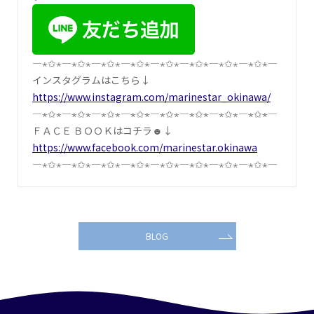
―⋆✩⋆―⋆✩⋆―⋆✩⋆―⋆✩⋆―⋆✩⋆―⋆✩⋆―⋆✩⋆―⋆✩⋆―
インスタグラムはこちら↓
https://www.instagram.com/marinestar_okinawa/
―⋆✩⋆―⋆✩⋆―⋆✩⋆―⋆✩⋆―⋆✩⋆―⋆✩⋆―⋆✩⋆―⋆✩⋆―
ＦＡＣＥ ＢＯＯＫはコチラ☻↓
https://www.facebook.com/marinestar.okinawa
―⋆✩⋆―⋆✩⋆―⋆✩⋆―⋆✩⋆―⋆✩⋆―⋆✩⋆―⋆✩⋆―⋆✩⋆―
BLOG