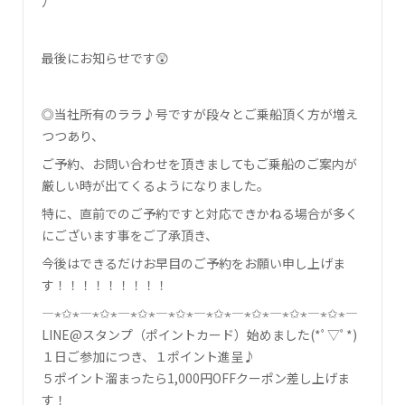
ﾉ
最後にお知らせです😲
◎当社所有のララ♪号ですが段々とご乗船頂く方が増え
つつあり、
ご予約、お問い合わせを頂きましてもご乗船のご案内が
厳しい時が出てくるようになりました。
特に、直前でのご予約ですと対応できかねる場合が多く
にございます事をご了承頂き、
今後はできるだけお早目のご予約をお願い申し上げま
す！！！！！！！！！
―⋆✩⋆―⋆✩⋆―⋆✩⋆―⋆✩⋆―⋆✩⋆―⋆✩⋆―⋆✩⋆―⋆✩⋆―
LINE@スタンプ（ポイントカード）始めました(*ﾟ▽ﾟ*)
１日ご参加につき、１ポイント進呈♪
５ポイント溜まったら1,000円OFFクーポン差し上げま
す！