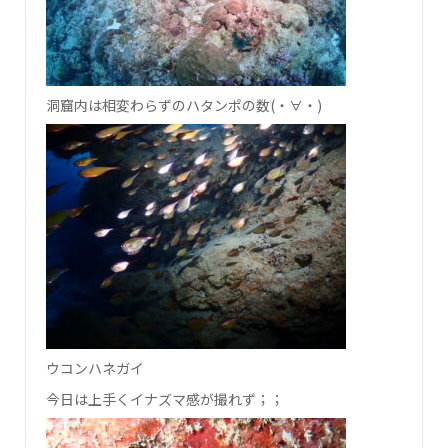
洞窟内は相変わらずのハタンポの数(・∀・)
ウコンハネガイ
今日は上手くイナズマ感が撮れず；；