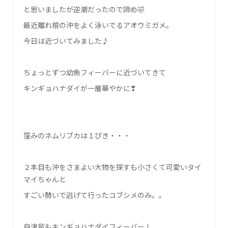
と思いましたが逆潮だったので諦め🤣
最近離れ根の沖をよく泳いでるアオウミガメ。
今日は近づいてみました♪
ちょっとずつ幼魚フィーバーに近づいてきて
キンギョハナダイが一層華やかに❣
窪みのネムリブカは１ぴき・・・
２本目も沖をさまよい大物を探すも小さくて可愛いタイ
マイちゃんと
すごい勢いで逃げて行ったコブシメのみ。。
自津留もキンギョハナダイフィーバー！