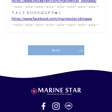
https://www.instagram.com/marinestar_okinawa/
―⋆✩⋆―⋆✩⋆―⋆✩⋆―⋆✩⋆―⋆✩⋆―⋆✩⋆―⋆✩⋆―⋆✩⋆―
ＦＡＣＥ ＢＯＯＫはコチラ☻↓
https://www.facebook.com/marinestar.okinawa
―⋆✩⋆―⋆✩⋆―⋆✩⋆―⋆✩⋆―⋆✩⋆―⋆✩⋆―⋆✩⋆―⋆✩⋆―
BLOG