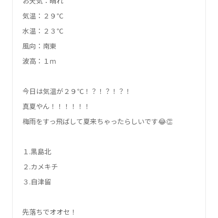
お天気：晴れ
気温：２９℃
水温：２３℃
風向：南東
波高：１ｍ
今日は気温が２９℃！？！？！？！
真夏やん！！！！！！
梅雨をすっ飛ばして夏来ちゃったらしいです😂👏
１.黒島北
２.カメキチ
３.自津留
先落ちでオオセ！