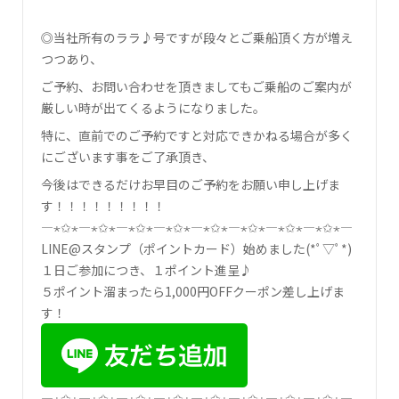
◎当社所有のララ♪号ですが段々とご乗船頂く方が増え
つつあり、
ご予約、お問い合わせを頂きましてもご乗船のご案内が
厳しい時が出てくるようになりました。
特に、直前でのご予約ですと対応できかねる場合が多く
にございます事をご了承頂き、
今後はできるだけお早目のご予約をお願い申し上げま
す！！！！！！！！！
―⋆✩⋆―⋆✩⋆―⋆✩⋆―⋆✩⋆―⋆✩⋆―⋆✩⋆―⋆✩⋆―⋆✩⋆―
LINE@スタンプ（ポイントカード）始めました(*ﾟ▽ﾟ*)
１日ご参加につき、１ポイント進呈♪
５ポイント溜まったら1,000円OFFクーポン差し上げま
す！
―⋆✩⋆―⋆✩⋆―⋆✩⋆―⋆✩⋆―⋆✩⋆―⋆✩⋆―⋆✩⋆―⋆✩⋆―