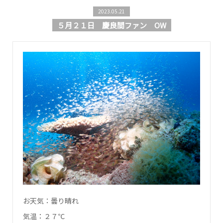
2023.05.21
５月２１日 慶良間ファン OW
お天気：曇り晴れ
気温：２７℃