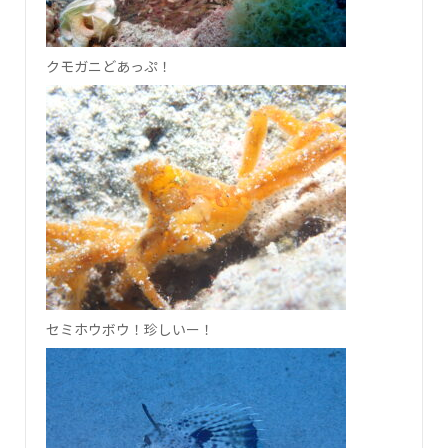
クモガニどあっぷ！
セミホウボウ！珍しいー！