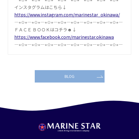
インスタグラムはこちら↓
https://www.instagram.com/marinestar_okinawa/
―⋆✩⋆―⋆✩⋆―⋆✩⋆―⋆✩⋆―⋆✩⋆―⋆✩⋆―⋆✩⋆―⋆✩⋆―
ＦＡＣＥ ＢＯＯＫはコチラ☻↓
https://www.facebook.com/marinestar.okinawa
―⋆✩⋆―⋆✩⋆―⋆✩⋆―⋆✩⋆―⋆✩⋆―⋆✩⋆―⋆✩⋆―⋆✩⋆―
BLOG