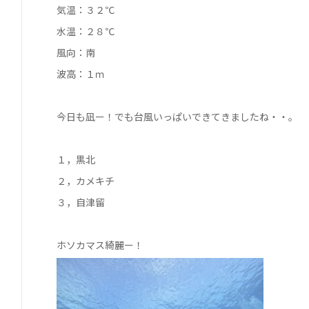
気温：３２℃
水温：２８℃
風向：南
波高：１ｍ
今日も凪ー！でも台風いっぱいできてきましたね・・。
１，黒北
２，カメキチ
３，自津留
ホソカマス綺麗ー！