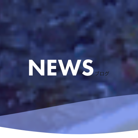
ブログ
ケリング
ース
粟国島遠征
慶良間諸島スノーケリング
アドバンスドオープンウォーターコース
体験ダイビングなど
リクエストコース
EFRコース
器材レンタル