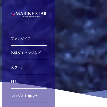
ファンダイブ
体験ダイビングなど
慶良間諸島ファンダイビング
慶良間諸島体験ダイビング＆スノー
オープンウォーター・ダイバー・コ
ファンダイブ
スクール
料金
渡名喜島遠征
レスキューダイバーコース
スクール
ブログ＆お知らせ