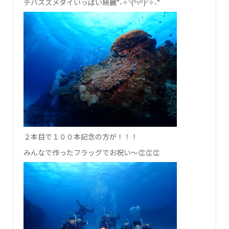
デバスズメダイいっぱい綺麗°˖✧◝(⁰▿⁰)◜✧˖°
２本目で１００本記念の方が！！！
みんなで作ったフラッグでお祝い～👏👏👏