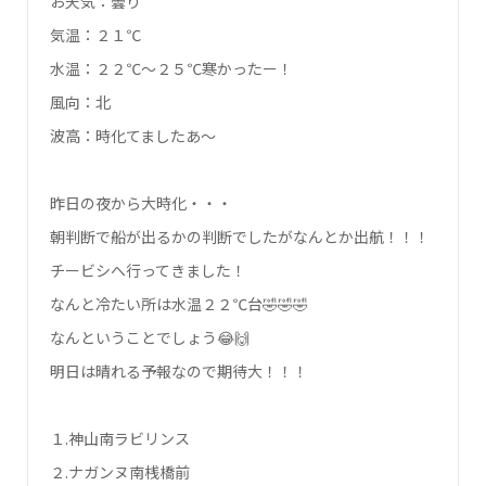
お天気：曇り
気温：２１℃
水温：２２℃～２５℃寒かったー！
風向：北
波高：時化てましたあ～
昨日の夜から大時化・・・
朝判断で船が出るかの判断でしたがなんとか出航！！！
チービシへ行ってきました！
なんと冷たい所は水温２２℃台🤣🤣🤣
なんということでしょう😂🙌
明日は晴れる予報なので期待大！！！
１.神山南ラビリンス
２.ナガンヌ南桟橋前