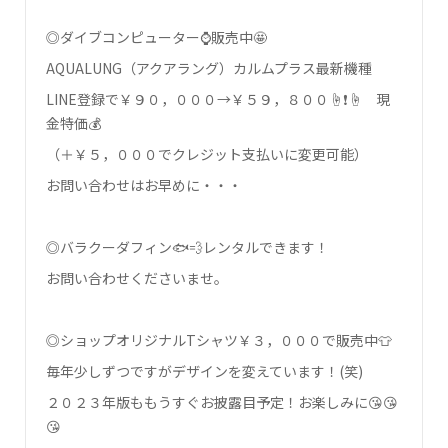
◎ダイブコンピューター⌚販売中🤩
AQUALUNG（アクアラング）カルムプラス最新機種
LINE登録で￥９０，０００→￥５９，８００☝❗☝ 現
金特価💰
（＋￥５，０００でクレジット支払いに変更可能）
お問い合わせはお早めに・・・
◎バラクーダフィン🐟💨レンタルできます！
お問い合わせくださいませ。
◎ショップオリジナルTシャツ￥３，０００で販売中👕
毎年少しずつですがデザインを変えています！(笑)
２０２３年版ももうすぐお披露目予定！お楽しみに😘😘
😘