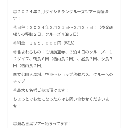
◎２０２４年２月タイシミランクルーズツアー開催決
定！
🌞日程：２０２４年２月２１日～２月２７日！（夜発朝
帰りの移動２日、クルーズ４泊５日）
🌞料金：３８５，０００円（税込）
🌞含まれるもの：往復航空券、３泊４日のクルーズ、１
２ダイブ、朝食６回（機内食２回）、昼食３回、夕食７
回（機内食２回）
国立公園入島料、空港～ショップ移動バス、クルーへの
チップ
🌞最大６名様ご参加頂けます！
ちょっとでも気になった方はお問い合わせくださいま
せ！
◎渡名喜島ツアー始まってます！