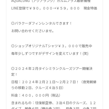
AQUALUNG（アクアラング）カルムプラス最新機種
LINE登録で￥９０，０００→￥５９，８００ 現金特価
◎バラクーダフィンレンタルできます！
お問い合わせくださいませ。
◎ショップオリジナルTシャツ￥３，０００で販売中
毎年少しずつですがデザインを変えています！(笑)
◎２０２４年２月タイシミランクルーズツアー開催決
定！
日程：２０２４年２月２１日～２月２７日！（夜発朝帰
りの移動２日、クルーズ４泊５日）
料金：４００，０００円（税込）
含まれるもの：往復航空券、３泊４日のクルーズ、１２
ダイブ、朝食６回（機内食２回）、昼食３回、夕食７回