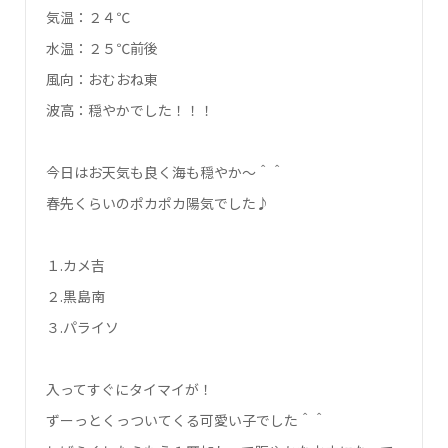
気温：２４℃
水温：２５℃前後
風向：おむおね東
波高：穏やかでした！！！
今日はお天気も良く海も穏やか～＾＾
春先くらいのポカポカ陽気でした♪
１.カメ吉
２.黒島南
３.パライソ
入ってすぐにタイマイが！
ずーっとくっついてくる可愛い子でした＾＾