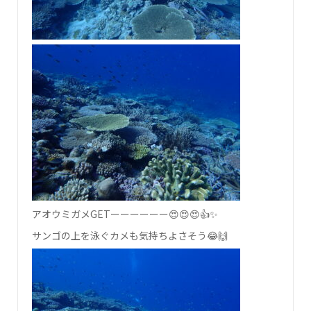
アオウミガメGETーーーーーー😍😍😍👍✨
サンゴの上を泳ぐカメも気持ちよさそう😂🙌