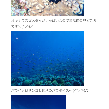
オキナワスズメダイがいっぱいなので黒島南の見どころ
です＼(^o^)／
パライソはサンゴと砂地のパラダイス～(≧▽≦)♬