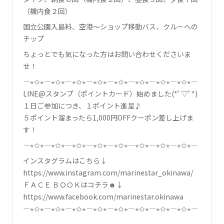
（機内食２回）
国立公園入島料、空港～ショップ移動バス、クルーへの
チップ
ちょっとでも気になった方はお問い合わせくださいま
せ！
―⋆✩⋆―⋆✩⋆―⋆✩⋆―⋆✩⋆―⋆✩⋆―⋆✩⋆―⋆✩⋆―⋆✩⋆―
LINE@スタンプ（ポイントカード）始めました(*ﾟ▽ﾟ*)
１日ご参加につき、１ポイント進呈♪
５ポイント溜まったら1,000円OFFクーポン差し上げま
す！
―⋆✩⋆―⋆✩⋆―⋆✩⋆―⋆✩⋆―⋆✩⋆―⋆✩⋆―⋆✩⋆―⋆✩⋆―
インスタグラムはこちら↓
https://www.instagram.com/marinestar_okinawa/
ＦＡＣＥ ＢＯＯＫはコチラ☻↓
https://www.facebook.com/marinestar.okinawa
―⋆✩⋆―⋆✩⋆―⋆✩⋆―⋆✩⋆―⋆✩⋆―⋆✩⋆―⋆✩⋆―⋆✩⋆―