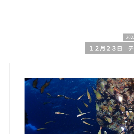
202
１２月２３日 チ