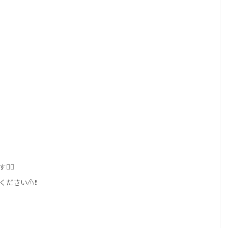
‍♀️
ください⚠❗