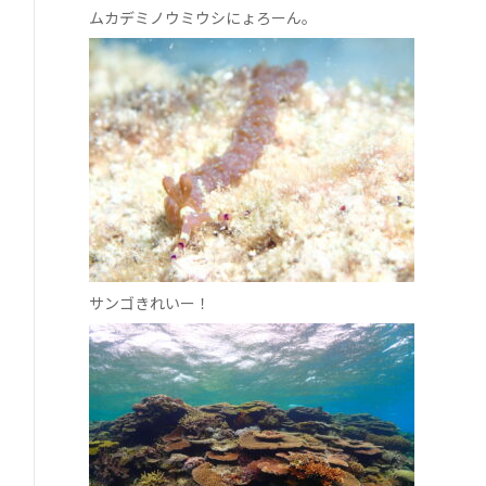
ムカデミノウミウシにょろーん。
サンゴきれいー！