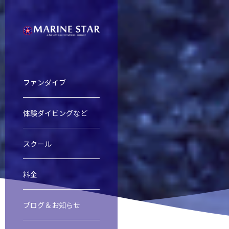
ファンダイブ
体験ダイビングなど
慶良間諸島ファンダイビング
慶良間諸島体験ダイビング＆スノー
オープンウォーター・ダイバー・コ
ファンダイブ
スクール
料金
渡名喜島遠征
レスキューダイバーコース
スクール
ブログ＆お知らせ