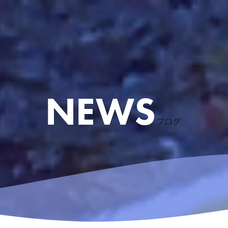
ブログ
ケリング
ース
粟国島遠征
慶良間諸島スノーケリング
アドバンスドオープンウォーターコース
体験ダイビングなど
リクエストコース
EFRコース
器材レンタル