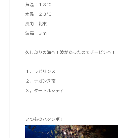
気温：１８℃
水温：２３℃
風向：北東
波高：３ｍ
久しぶりの海へ！波があったのでチービシへ！
１、ラビリンス
２，ナガンヌ南
３，タートルシティ
いつものハタンポ！