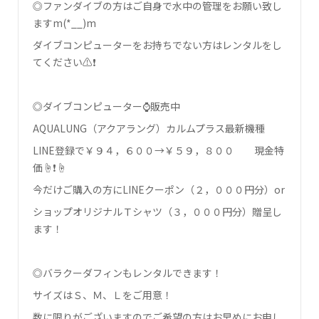
◎ファンダイブの方はご自身で水中の管理をお願い致し
ます‍m(*__)m
ダイブコンピューターをお持ちでない方はレンタルをし
てください⚠❗
◎ダイブコンピューター⌚販売中
AQUALUNG（アクアラング）カルムプラス最新機種
LINE登録で￥９４，６００→￥５９，８００ 現金特
価☝❗☝
今だけご購入の方にLINEクーポン（２，０００円分）or
ショップオリジナルＴシャツ（３，０００円分）贈呈し
ます！
◎バラクーダフィンもレンタルできます！
サイズはＳ、Ｍ、Ｌをご用意！
数に限りがございますのでご希望の方はお早めにお申し