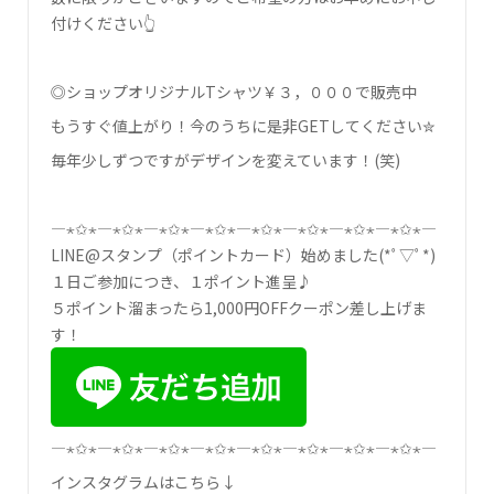
付けください👆
◎ショップオリジナルTシャツ￥３，０００で販売中
もうすぐ値上がり！今のうちに是非GETしてください✮
毎年少しずつですがデザインを変えています！(笑)
―⋆✩⋆―⋆✩⋆―⋆✩⋆―⋆✩⋆―⋆✩⋆―⋆✩⋆―⋆✩⋆―⋆✩⋆―
LINE@スタンプ（ポイントカード）始めました(*ﾟ▽ﾟ*)
１日ご参加につき、１ポイント進呈♪
５ポイント溜まったら1,000円OFFクーポン差し上げま
す！
―⋆✩⋆―⋆✩⋆―⋆✩⋆―⋆✩⋆―⋆✩⋆―⋆✩⋆―⋆✩⋆―⋆✩⋆―
インスタグラムはこちら↓