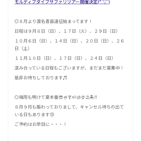
モルディブダイブサファリツアー開催決定(*’▽’)
◎８月より渡名喜島遠征始まってます！
日程は９月８日（日）、１７日（火）、２９日（日）
１０月６日（日）、１４日（日）、２０日（日）、２６
日（土）
１１月１０日（日）、１７日（日）、２４日（日）
混み合っている日程もございますが、まだまだ募集中！
是非お待ちしております♬
◎梅雨も明けて夏本番😎🍧🎐🍉🧊🍨⛱️🏝!!
８月９月も賑わっておりまして、キャンセル待ちの出て
いる日もあります😓
ご予約はお早目に・・・！