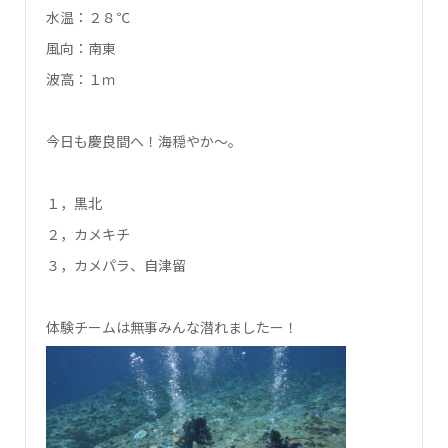
水温：２８℃
風向：南東
波高：１ｍ
今日も慶良間へ！海穏やか～。
１，黒北
２，カメキチ
３，カメパラ、自津留
体験チームは無事みんな潜れましたー！