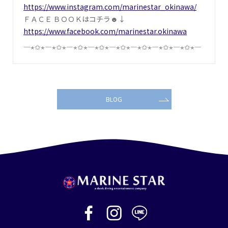
https://www.instagram.com/marinestar_okinawa/
ＦＡＣＥ ＢＯＯＫはコチラ☻↓
https://www.facebook.com/marinestar.okinawa
―⋆✩⋆―⋆✩⋆―⋆✩⋆―⋆✩⋆―⋆✩⋆―⋆✩⋆―⋆✩⋆―⋆✩⋆―
BLOG