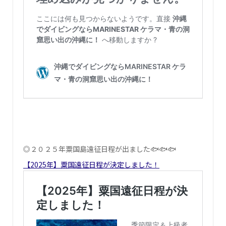
◎２０２５年粟国島遠征日程が出ました🐟🐟🐟
【2025年】粟国遠征日程が決定しました！