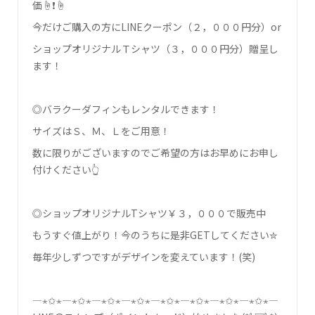
価☝❗☝
今だけご購入の方にLINEクーポン（２，０００円分）or
ショップオリジナルＴシャツ（３，０００円分）贈呈し
ます！
◎バラクーダフィンもレンタルできます！
サイズはＳ、Ｍ、Ｌをご用意！
数に限りがございますのでご希望の方はお早めにお申し
付けください👆
◎ショップオリジナルTシャツ￥３，０００で販売中
もうすぐ値上がり！今のうちに是非GETしてください✮
毎年少しずつですがデザインを変えています！(笑)
―⋆✩⋆―⋆✩⋆―⋆✩⋆―⋆✩⋆―⋆✩⋆―⋆✩⋆―⋆✩⋆―⋆✩⋆―