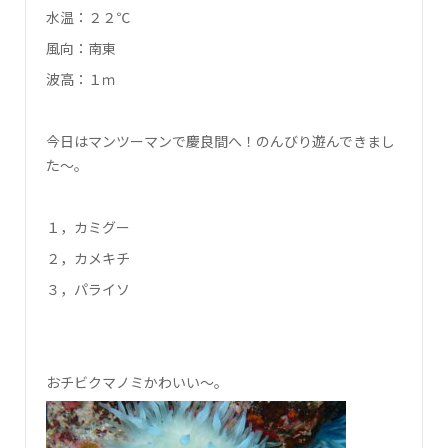
水温：２２℃
風向：南東
波高：１ｍ
今日はマンツーマンで慶良間へ！のんびり遊んできまし
た～。
１，カミグー
２，カメキチ
３，パライソ
おチビクマノミかわいい～。