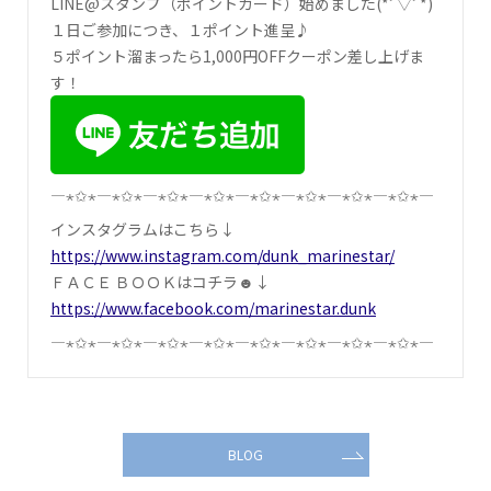
LINE@スタンプ（ポイントカード）始めました(*ﾟ▽ﾟ*)
１日ご参加につき、１ポイント進呈♪
５ポイント溜まったら1,000円OFFクーポン差し上げま
す！
―⋆✩⋆―⋆✩⋆―⋆✩⋆―⋆✩⋆―⋆✩⋆―⋆✩⋆―⋆✩⋆―⋆✩⋆―
インスタグラムはこちら↓
https://www.instagram.com/dunk_marinestar/
ＦＡＣＥ ＢＯＯＫはコチラ☻↓
https://www.facebook.com/marinestar.dunk
―⋆✩⋆―⋆✩⋆―⋆✩⋆―⋆✩⋆―⋆✩⋆―⋆✩⋆―⋆✩⋆―⋆✩⋆―
BLOG