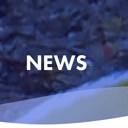
ケリング
ース
粟国島遠征
慶良間諸島スノーケリング
アドバンスドオープンウォーターコース
体験ダイビングなど
リクエストコース
EFRコース
器材レンタル
ブログ