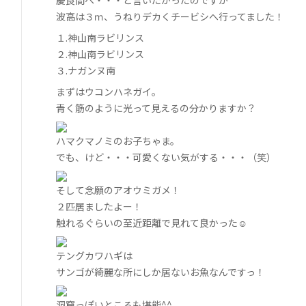
慶良間へ・・・と言いたかったのですが
波高は３ｍ、うねりデカくチービシへ行ってました！
１.神山南ラビリンス
２.神山南ラビリンス
３.ナガンヌ南
まずはウコンハネガイ。
青く筋のように光って見えるの分かりますか？
ハマクマノミのお子ちゃま。
でも、けど・・・可愛くない気がする・・・（笑）
そして念願のアオウミガメ！
２匹居ましたよー！
触れるぐらいの至近距離で見れて良かった☺
テングカワハギは
サンゴが綺麗な所にしか居ないお魚なんですっ！
洞窟っぽいところも堪能^^