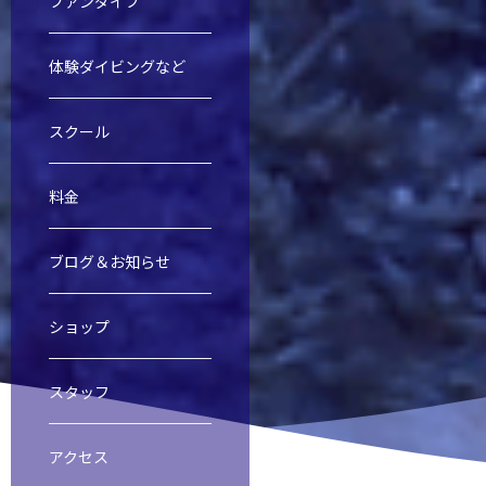
ファンダイブ
体験ダイビングなど
慶良間諸島ファンダイビング
慶良間諸島体験ダイビング＆スノー
オープンウォーター・ダイバー・コ
ファンダイブ
スクール
料金
渡名喜島遠征
レスキューダイバーコース
スクール
ブログ＆お知らせ
ショップ
ビーチダイビング
スペシャルティダイバーコース
スタッフ
アクセス