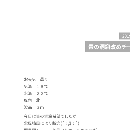
201
青の洞窟改めチ
お天気：曇り
気温：１８℃
水温：２２℃
風向：北
波高：３ｍ
今日は青の洞窟希望でしたが
北風強風により断念(´；Д；`)