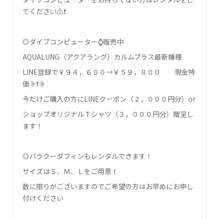
てください⚠❗
◎ダイブコンピューター⌚販売中
AQUALUNG（アクアラング）カルムプラス最新機種
LINE登録で￥９４，６００→￥５９，８００ 現金特
価☝❗☝
今だけご購入の方にLINEクーポン（２，０００円分）or
ショップオリジナルＴシャツ（３，０００円分）贈呈し
ます！
◎バラクーダフィンもレンタルできます！
サイズはＳ、Ｍ、Ｌをご用意！
数に限りがございますのでご希望の方はお早めにお申し
付けください