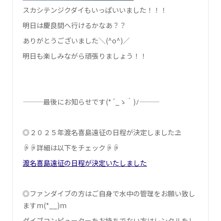
スカシテンジクダイもいっぱいいました！！！
明日は慶良間へ行けるかなあ？？
ありがとうございました＼(^o^)／
明日も楽しみながら頑張りましょう！！
———最後にお知らせです(*´_ゝ｀)ﾉ———
◎２０２５年渡名喜島遠征の日程が決定しました⛱
☟☟詳細は以下をチェック☟☟
渡名喜島遠征の日程が決定いたしました
◎ファンダイブの方はご自身で水中の管理をお願い致し
ます‍m(*__)m
ダイブコンピューターをお持ちでない方はレンタルをし