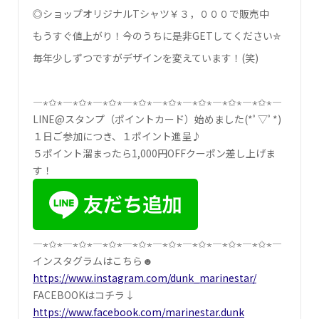
◎ショップオリジナルTシャツ￥３，０００で販売中
もうすぐ値上がり！今のうちに是非GETしてください✮
毎年少しずつですがデザインを変えています！(笑)
―⋆✩⋆―⋆✩⋆―⋆✩⋆―⋆✩⋆―⋆✩⋆―⋆✩⋆―⋆✩⋆―⋆✩⋆―
LINE@スタンプ（ポイントカード）始めました(*ﾟ▽ﾟ*)
１日ご参加につき、１ポイント進呈♪
５ポイント溜まったら1,000円OFFクーポン差し上げま
す！
―⋆✩⋆―⋆✩⋆―⋆✩⋆―⋆✩⋆―⋆✩⋆―⋆✩⋆―⋆✩⋆―⋆✩⋆―
インスタグラムはこちら☻
https://www.instagram.com/dunk_marinestar/
FACEBOOKはコチラ↓
https://www.facebook.com/marinestar.dunk