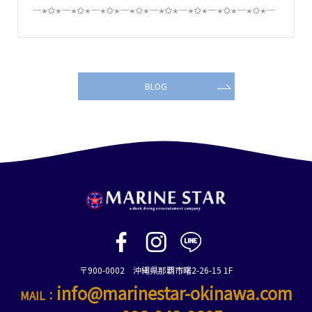
―⋆✩⋆―⋆✩⋆―⋆✩⋆―⋆✩⋆―⋆✩⋆―⋆✩⋆―⋆✩⋆―⋆✩⋆―
BLOG
〒900-0002 沖縄県那覇市曙2-26-15 1F
info@marinestar-okinawa.com
MAIL：