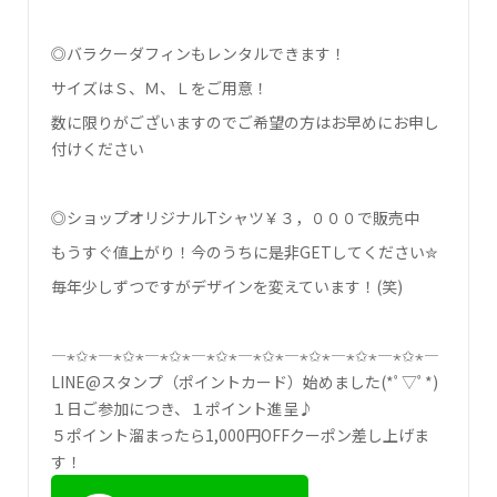
◎バラクーダフィンもレンタルできます！
サイズはＳ、Ｍ、Ｌをご用意！
数に限りがございますのでご希望の方はお早めにお申し
付けください
◎ショップオリジナルTシャツ￥３，０００で販売中
もうすぐ値上がり！今のうちに是非GETしてください✮
毎年少しずつですがデザインを変えています！(笑)
―⋆✩⋆―⋆✩⋆―⋆✩⋆―⋆✩⋆―⋆✩⋆―⋆✩⋆―⋆✩⋆―⋆✩⋆―
LINE@スタンプ（ポイントカード）始めました(*ﾟ▽ﾟ*)
１日ご参加につき、１ポイント進呈♪
５ポイント溜まったら1,000円OFFクーポン差し上げま
す！