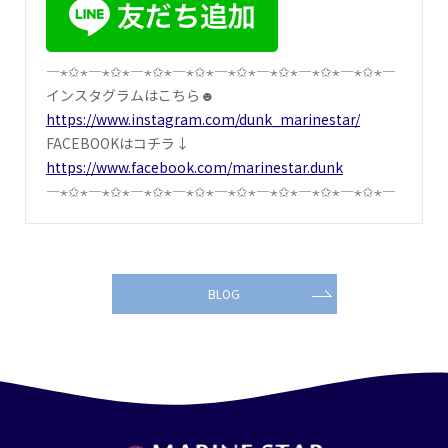
―⋆✩⋆―⋆✩⋆―⋆✩⋆―⋆✩⋆―⋆✩⋆―⋆✩⋆―⋆✩⋆―⋆✩⋆―
インスタグラムはこちら☻
https://www.instagram.com/dunk_marinestar/
FACEBOOKはコチラ↓
https://www.facebook.com/marinestar.dunk
―⋆✩⋆―⋆✩⋆―⋆✩⋆―⋆✩⋆―⋆✩⋆―⋆✩⋆―⋆✩⋆―⋆✩⋆―
BLOG