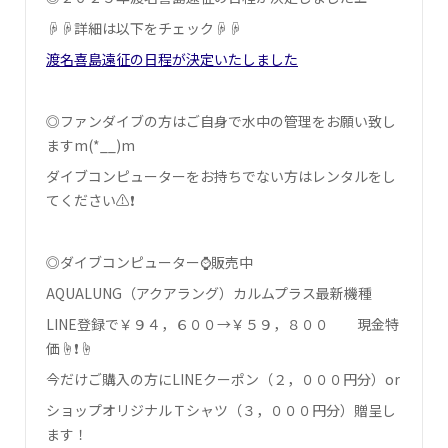
☟☟詳細は以下をチェック☟☟
渡名喜島遠征の日程が決定いたしました
◎ファンダイブの方はご自身で水中の管理をお願い致し
ます‍m(*__)m
ダイブコンピューターをお持ちでない方はレンタルをし
てください⚠❗
◎ダイブコンピューター⌚販売中
AQUALUNG（アクアラング）カルムプラス最新機種
LINE登録で￥９４，６００→￥５９，８００ 現金特
価☝❗☝
今だけご購入の方にLINEクーポン（２，０００円分）or
ショップオリジナルＴシャツ（３，０００円分）贈呈し
ます！