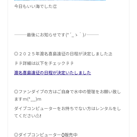
今日もいい海でした👏
———最後にお知らせです(*´_ゝ｀)ﾉ———
◎２０２５年渡名喜島遠征の日程が決定しました⛱
☟☟詳細は以下をチェック☟☟
渡名喜島遠征の日程が決定いたしました
◎ファンダイブの方はご自身で水中の管理をお願い致し
ます‍m(*__)m
ダイブコンピューターをお持ちでない方はレンタルをし
てください⚠❗
◎ダイブコンピューター⌚販売中