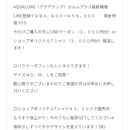
AQUALUNG（アクアラング）カルムプラス最新機種
LINE登録で￥９４，６００→￥５９，８００ 現金特
価☝❗☝
今だけご購入の方にLINEクーポン（２，０００円分）or
ショップオリジナルＴシャツ（３，０００円分）贈呈し
ます！
◎バラクーダフィンもレンタルできます！
サイズはＳ、Ｍ、Ｌをご用意！
数に限りがございますのでご希望の方はお早めにお申し
付けください
◎ショップオリジナルTシャツ￥３，０００で販売中
もうすぐ値上がり！今のうちに是非GETしてください✮
毎年少しずつですがデザインを変えています！(笑)