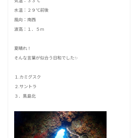
気温：３３℃
水温：２９℃前後
風向：南西
波高：１．５ｍ
夏晴れ！
そんな言葉が似合う日和でした✨
１.カミグスク
２.サントラ
３．黒島北