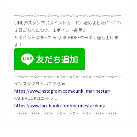
―⋆✩⋆―⋆✩⋆―⋆✩⋆―⋆✩⋆―⋆✩⋆―⋆✩⋆―⋆✩⋆―⋆✩⋆―
LINE@スタンプ（ポイントカード）始めました(*ﾟ▽ﾟ*)
１日ご参加につき、１ポイント進呈♪
５ポイント溜まったら1,000円OFFクーポン差し上げま
す！
―⋆✩⋆―⋆✩⋆―⋆✩⋆―⋆✩⋆―⋆✩⋆―⋆✩⋆―⋆✩⋆―⋆✩⋆―
インスタグラムはこちら☻
https://www.instagram.com/dunk_marinestar/
FACEBOOKはコチラ↓
https://www.facebook.com/marinestar.dunk
―⋆✩⋆―⋆✩⋆―⋆✩⋆―⋆✩⋆―⋆✩⋆―⋆✩⋆―⋆✩⋆―⋆✩⋆―