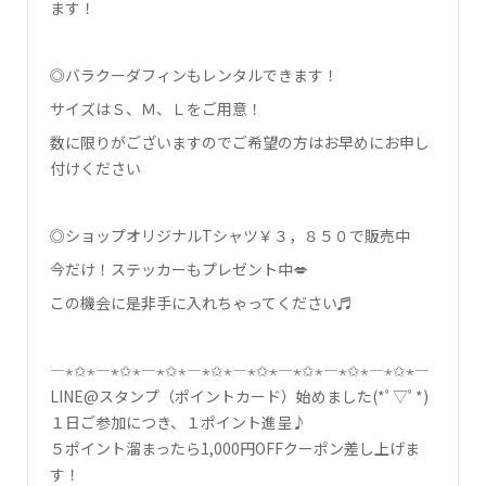
ます！
◎バラクーダフィンもレンタルできます！
サイズはＳ、Ｍ、Ｌをご用意！
数に限りがございますのでご希望の方はお早めにお申し
付けください
◎ショップオリジナルTシャツ￥３，８５０で販売中
今だけ！ステッカーもプレゼント中💋
この機会に是非手に入れちゃってください♬
―⋆✩⋆―⋆✩⋆―⋆✩⋆―⋆✩⋆―⋆✩⋆―⋆✩⋆―⋆✩⋆―⋆✩⋆―
LINE@スタンプ（ポイントカード）始めました(*ﾟ▽ﾟ*)
１日ご参加につき、１ポイント進呈♪
５ポイント溜まったら1,000円OFFクーポン差し上げま
す！