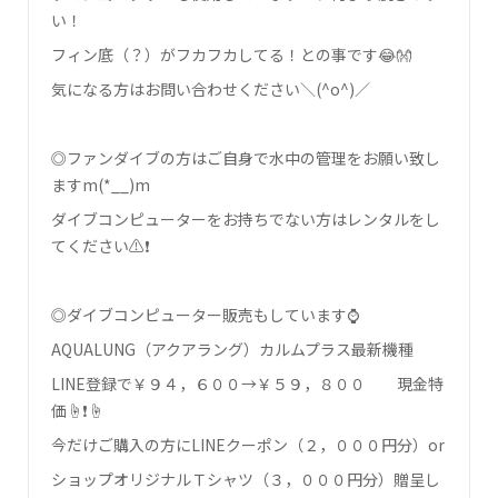
い！
フィン底（？）がフカフカしてる！との事です😂👐
気になる方はお問い合わせください＼(^o^)／
◎ファンダイブの方はご自身で水中の管理をお願い致し
ます‍m(*__)m
ダイブコンピューターをお持ちでない方はレンタルをし
てください⚠❗
◎ダイブコンピューター販売もしています⌚
AQUALUNG（アクアラング）カルムプラス最新機種
LINE登録で￥９４，６００→￥５９，８００ 現金特
価☝❗☝
今だけご購入の方にLINEクーポン（２，０００円分）or
ショップオリジナルＴシャツ（３，０００円分）贈呈し