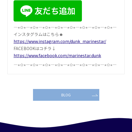
―⋆✩⋆―⋆✩⋆―⋆✩⋆―⋆✩⋆―⋆✩⋆―⋆✩⋆―⋆✩⋆―⋆✩⋆―
インスタグラムはこちら☻
https://www.instagram.com/dunk_marinestar/
FACEBOOKはコチラ↓
https://www.facebook.com/marinestar.dunk
―⋆✩⋆―⋆✩⋆―⋆✩⋆―⋆✩⋆―⋆✩⋆―⋆✩⋆―⋆✩⋆―⋆✩⋆―
BLOG