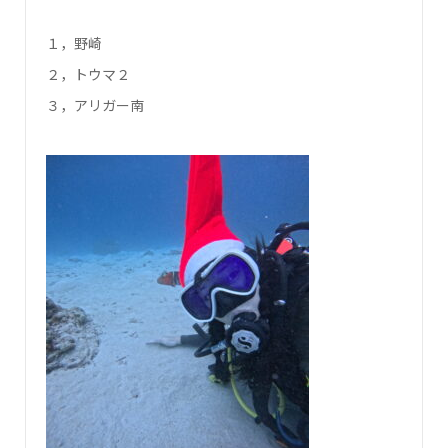
１，野崎
２，トウマ２
３，アリガー南