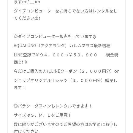
ます‍m(*__)m
ダイブコンピューターをお持ちでない方はレンタルをし
てください⚠❗
◎ダイブコンピューター販売もしています⌚
AQUALUNG（アクアラング）カルムプラス最新機種
LINE登録で￥９４，６００→￥５９，８００ 現金特
価☝❗☝
今だけご購入の方にLINEクーポン（２，０００円分）or
ショップオリジナルＴシャツ（３，０００円分）贈呈し
ます！
◎バラクーダフィンもレンタルできます！
サイズはＳ、Ｍ、Ｌをご用意！
数に限りがございますのでご希望の方はお早めにお申し
付けください