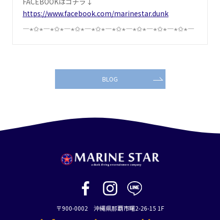
FACEBOOKはコチラ↓
https://www.facebook.com/marinestar.dunk
―⋆✩⋆―⋆✩⋆―⋆✩⋆―⋆✩⋆―⋆✩⋆―⋆✩⋆―⋆✩⋆―⋆✩⋆―
BLOG
〒900-0002 沖縄県那覇市曙2-26-15 1F