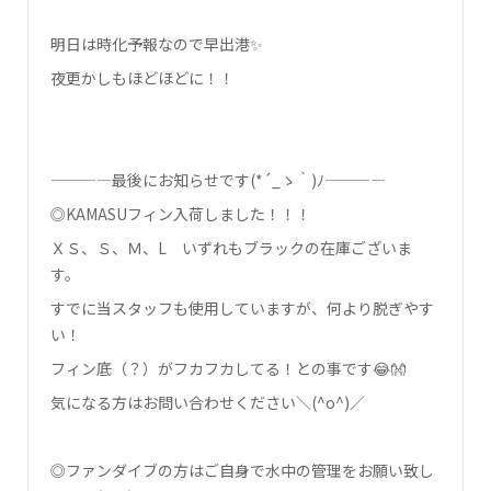
明日は時化予報なので早出港✨
夜更かしもほどほどに！！
————最後にお知らせです(*´_ゝ｀)ﾉ————
◎KAMASUフィン入荷しました！！！
ＸＳ、Ｓ、Ｍ、L いずれもブラックの在庫ございま
す。
すでに当スタッフも使用していますが、何より脱ぎやす
い！
フィン底（？）がフカフカしてる！との事です😂👐
気になる方はお問い合わせください＼(^o^)／
◎ファンダイブの方はご自身で水中の管理をお願い致し