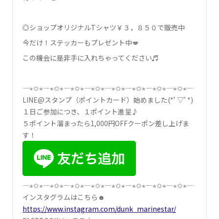
◎ショップオリジナルTシャツ￥３，８５０で販売中
今だけ！ステッカーもプレゼント中💋
この機会に是非手に入れちゃってください♬
―⋆✩⋆―⋆✩⋆―⋆✩⋆―⋆✩⋆―⋆✩⋆―⋆✩⋆―⋆✩⋆―⋆✩⋆―
LINE@スタンプ（ポイントカード）始めました(*ﾟ▽ﾟ*)
１日ご参加につき、１ポイント進呈♪
５ポイント溜まったら1,000円OFFクーポン差し上げま
す！
―⋆✩⋆―⋆✩⋆―⋆✩⋆―⋆✩⋆―⋆✩⋆―⋆✩⋆―⋆✩⋆―⋆✩⋆―
インスタグラムはこちら☻
https://www.instagram.com/dunk_marinestar/