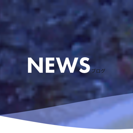
ケリング
ース
粟国島遠征
慶良間諸島スノーケリング
アドバンスドオープンウォーターコース
体験ダイビングなど
リクエストコース
EFRコース
器材レンタル
ブログ