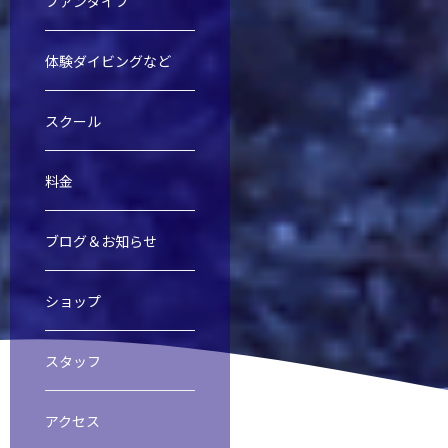
ファンダイブ
体験ダイビングなど
慶良間諸島ファンダイビング
慶良間諸島体験ダイビング＆スノー
オープンウォーター・ダイバー・コ
ファンダイブ
スクール
料金
渡名喜島遠征
レスキューダイバーコース
スクール
ブログ＆お知らせ
ショップ
ビーチダイビング
スペシャルティダイバーコース
スタッフ
アクセス