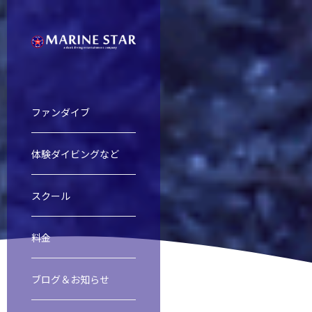
ファンダイブ
体験ダイビングなど
慶良間諸島ファンダイビング
慶良間諸島体験ダイビング＆スノー
オープンウォーター・ダイバー・コ
ファンダイブ
スクール
料金
渡名喜島遠征
レスキューダイバーコース
スクール
ブログ＆お知らせ