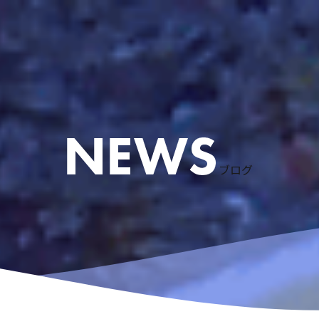
ブログ
ケリング
ース
粟国島遠征
慶良間諸島スノーケリング
アドバンスドオープンウォーターコース
体験ダイビングなど
リクエストコース
EFRコース
器材レンタル