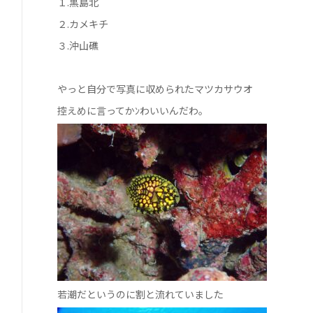
１.黒島北
２.カメキチ
３.沖山礁
やっと自分で写真に収められたマツカサウオ
控えめに言ってかﾝわいいんだわ。
若潮だというのに割と流れていました