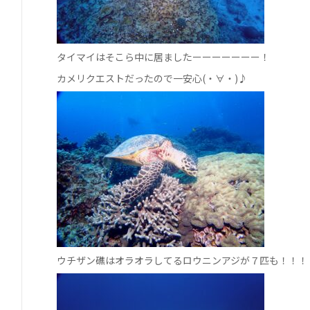
タイマイはそこら中に居ましたーーーーーーー！
カメリクエストだったので一安心(・∀・)♪
ウチザン礁はオラオラしてるロウニンアジが７匹も！！！