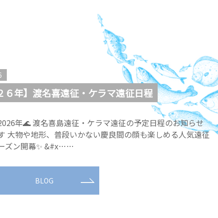
6
２６年】渡名喜遠征・ケラマ遠征日程
2026年🌊 渡名喜島遠征・ケラマ遠征の予定日程のお知らせ
す 大物や地形、普段いかない慶良間の顔も楽しめる人気遠征
ーズン開幕✨ &#x……
BLOG