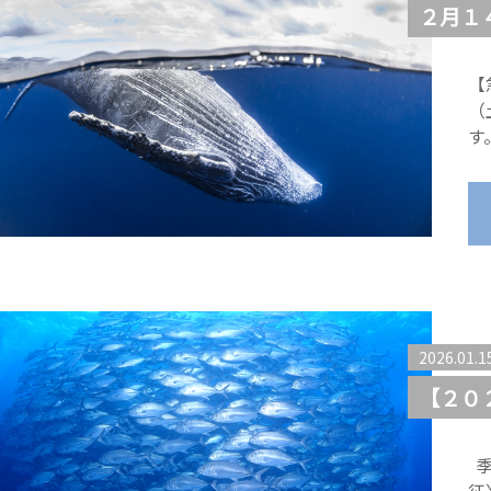
２月１４
【
（
す
2026.01.1
【２０
季