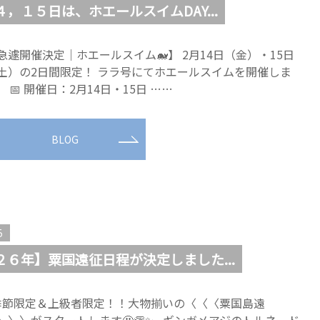
，１５日は、ホエールスイムDAY...
急遽開催決定｜ホエールスイム🐋】 2月14日（金）・15日
土）の2日間限定！ ララ号にてホエールスイムを開催しま
。 📅 開催日：2月14日・15日 ……
BLOG
5
２６年】粟国遠征日程が決定しました...
節限定＆上級者限定！！大物揃いの〈〈〈粟国島遠