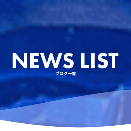
ケリング
ース
粟国島遠征
慶良間諸島スノーケリング
アドバンスドオープンウォーターコース
体験ダイビングなど
リクエストコース
EFRコース
器材レンタル
ブログ一覧