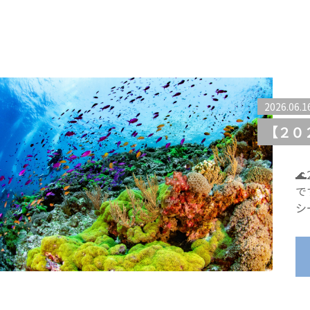
2026.06.1
【２０

で
シ