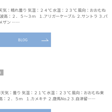
天気：晴れ曇り 気温：２４℃ 水温：２３℃ 風向：おおむね
 波高：２．５～３ｍ １.アリガーケーブル ２.サントラ ３.パ
メザン ……
BLOG
9
天気：曇り 気温：２１℃ 水温：２３℃ 風向：おおむね東
高：２．５ｍ １.カメキチ ２.唐馬No.2 ３.自津留……