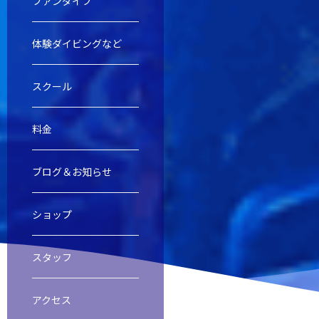
ファンダイブ
体験ダイビングなど
慶良間諸島ファンダイビング
慶良間諸島体験ダイビング＆スノー
オープンウォーター・ダイバー・コ
ファンダイブ
スクール
料金
渡名喜島遠征
レスキューダイバーコース
スクール
ブログ＆お知らせ
ショップ
ビーチダイビング
スペシャルティダイバーコース
スタッフ
アクセス