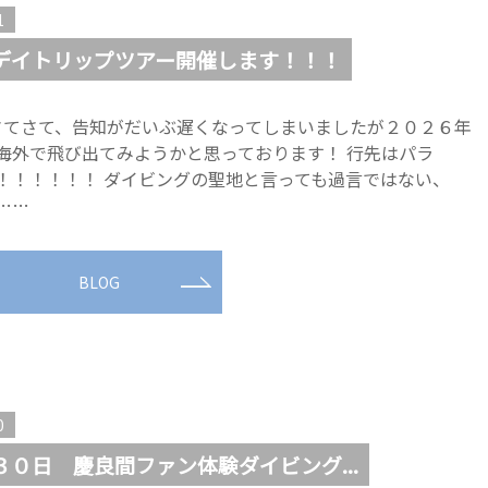
1
デイトリップツアー開催します！！！
てさて、告知がだいぶ遅くなってしまいましたが２０２６年
海外で飛び出てみようかと思っております！ 行先はパラ
！！！！！！ ダイビングの聖地と言っても過言ではない、
……
BLOG
0
３０日 慶良間ファン体験ダイビング...