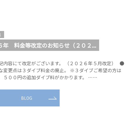
1
６年 料金等改定のお知らせ（２０２...
記内容にて改定がございます。 （２０２６年５月改定） ●
な変更点は３ダイブ料金の廃止。 ※３ダイブご希望の方は
，５００円の追加ダイブ料がかかります。 ……
BLOG