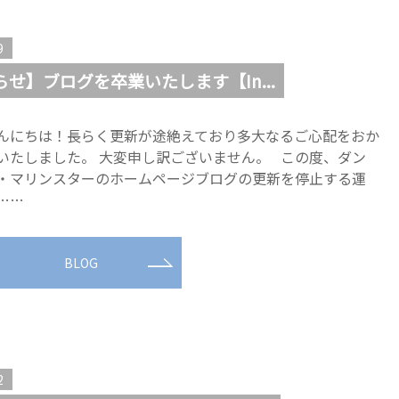
9
せ】ブログを卒業いたします【In...
んにちは！長らく更新が途絶えており多大なるご心配をおか
いたしました。 大変申し訳ございません。 この度、ダン
・マリンスターのホームページブログの更新を停止する運
……
BLOG
2