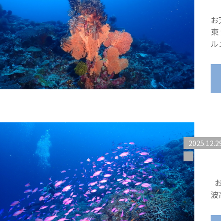
お
東
ル
2025.12.2
お
波