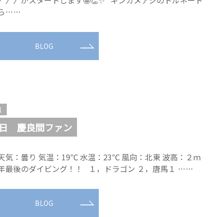
〉〉〉がスタートします🤩👏✨ ギンガメアジのトルネード
ら……
BLOG
1
31日 慶良間ファン
天気：曇り 気温：19℃ 水温：23℃ 風向：北東 波高：２ｍ
年最後のダイビング！！ １，ドラゴン ２，唐馬１ ……
BLOG