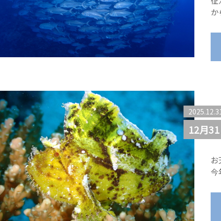
征
か
2025.12.3
12月
お
今