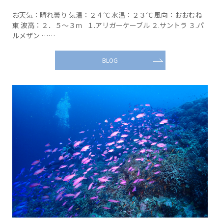
お天気：晴れ曇り 気温：２４℃ 水温：２３℃ 風向：おおむね
東 波高：２．５～３ｍ １.アリガーケーブル ２.サントラ ３.パ
ルメザン ……
BLOG