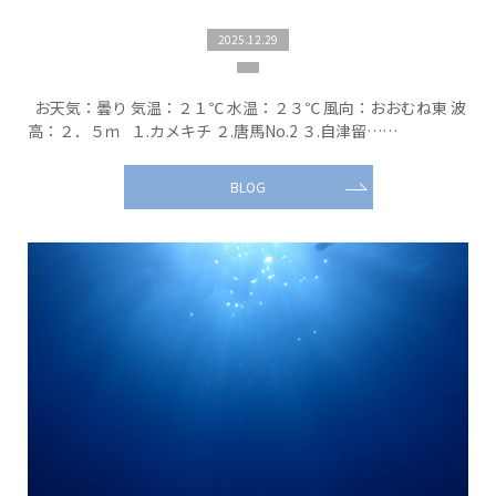
2025.12.29
お天気：曇り 気温：２１℃ 水温：２３℃ 風向：おおむね東 波
高：２．５ｍ １.カメキチ ２.唐馬No.2 ３.自津留……
BLOG