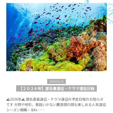
2026.06.16
【２０２６年】渡名喜遠征・ケラマ遠征日程
🌊2026年🌊 渡名喜島遠征・ケラマ遠征の予定日程のお知らせ
です 大物や地形、普段いかない慶良間の顔も楽しめる人気遠征
シーズン開幕✨ &#x……