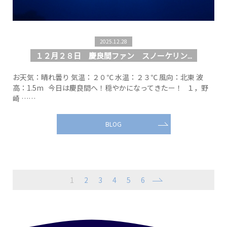
2025.12.28
１２月２８日 慶良間ファン スノーケリン...
お天気：晴れ曇り 気温：２０℃ 水温：２３℃ 風向：北東 波
高：1.5m 今日は慶良間へ！穏やかになってきたー！ １，野
崎 ……
BLOG
1
2
3
4
5
6