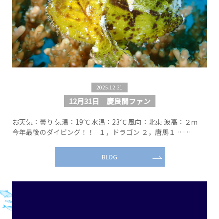
2025.12.31
12月31日 慶良間ファン
お天気：曇り 気温：19℃ 水温：23℃ 風向：北東 波高：２ｍ
今年最後のダイビング！！ １，ドラゴン ２，唐馬１ ……
BLOG