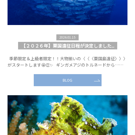
2026.01.15
【２０２６年】粟国遠征日程が決定しました...
季節限定＆上級者限定！！大物揃いの〈〈〈粟国島遠征〉〉〉
がスタートします🤩👏✨ ギンガメアジのトルネードから……
BLOG