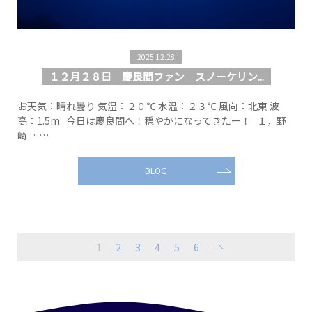
2025.12.28
１２月２８日 慶良間ファン スノーケリン...
お天気：晴れ曇り 気温：２０℃ 水温：２３℃ 風向：北東 波
高：1.5m 今日は慶良間へ！穏やかになってきたー！ １，野
崎 ……
BLOG
1
2
3
4
5
6