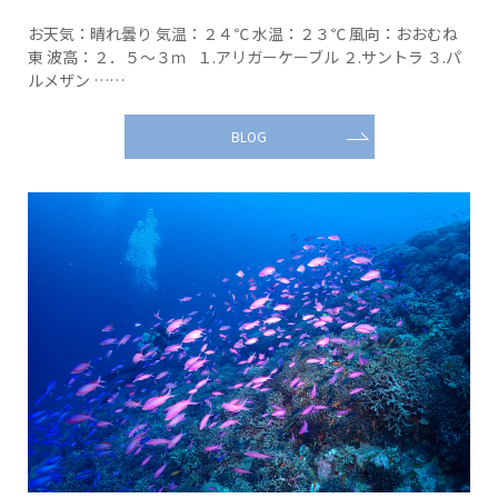
お天気：晴れ曇り 気温：２４℃ 水温：２３℃ 風向：おおむね
東 波高：２．５～３ｍ １.アリガーケーブル ２.サントラ ３.パ
ルメザン ……
BLOG