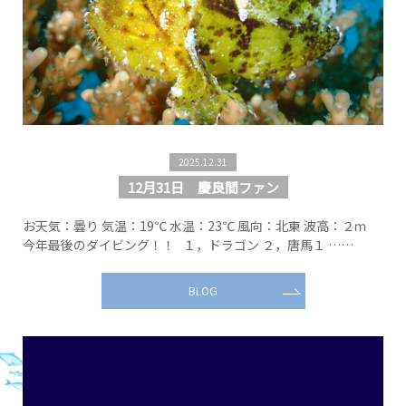
2025.12.31
12月31日 慶良間ファン
お天気：曇り 気温：19℃ 水温：23℃ 風向：北東 波高：２ｍ
今年最後のダイビング！！ １，ドラゴン ２，唐馬１ ……
BLOG