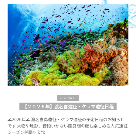
2026.06.16
【２０２６年】渡名喜遠征・ケラマ遠征日程
🌊2026年🌊 渡名喜島遠征・ケラマ遠征の予定日程のお知らせ
です 大物や地形、普段いかない慶良間の顔も楽しめる人気遠征
シーズン開幕✨ &#x……