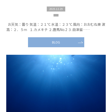
2025.12.29
お天気：曇り 気温：２１℃ 水温：２３℃ 風向：おおむね東 波
高：２．５ｍ １.カメキチ ２.唐馬No.2 ３.自津留……
BLOG