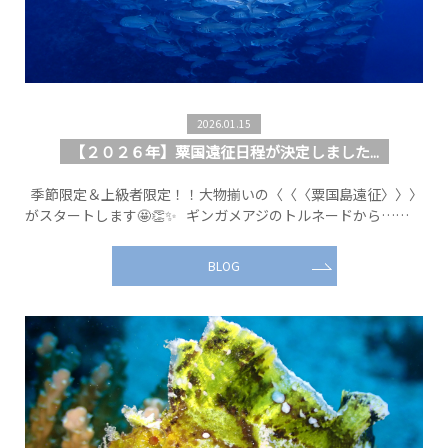
2026.01.15
【２０２６年】粟国遠征日程が決定しました...
季節限定＆上級者限定！！大物揃いの〈〈〈粟国島遠征〉〉〉
がスタートします🤩👏✨ ギンガメアジのトルネードから……
BLOG