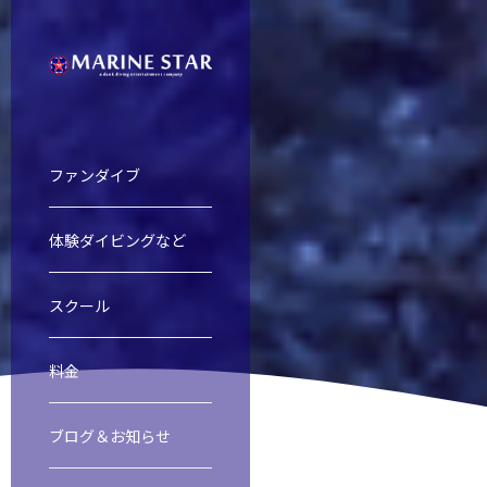
ファンダイブ
体験ダイビングなど
慶良間諸島ファンダイビング
慶良間諸島体験ダイビング＆スノー
オープンウォーター・ダイバー・コ
ファンダイブ
スクール
料金
渡名喜島遠征
レスキューダイバーコース
スクール
ブログ＆お知らせ