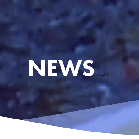
ブログ
ケリング
ース
粟国島遠征
慶良間諸島スノーケリング
アドバンスドオープンウォーターコース
体験ダイビングなど
リクエストコース
EFRコース
器材レンタル