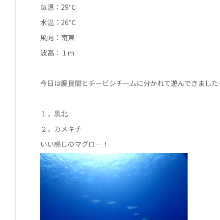
気温：29℃
水温：26℃
風向：南東
波高：１ｍ
今日は慶良間とチービシチームに分かれて遊んできました
１，黒北
２，カメキチ
いい感じのマグロ―！